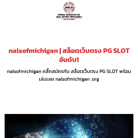
Skip
to
content
nalsofmichigan | สล็อตเว็บตรง PG SLOT
อันดับ1
nalsofmichigan คลิ๊กสมัครกับ สล็อตเว็บตรง PG SLOT พร้อม
เล่นเลย nalsofmichigan .org